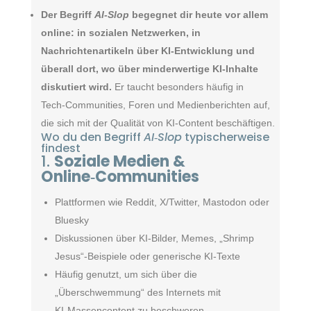
Der Begriff
AI‑Slop
begegnet dir heute vor allem
online: in sozialen Netzwerken, in
Nachrichtenartikeln über KI‑Entwicklung und
überall dort, wo über minderwertige KI‑Inhalte
diskutiert wird.
Er taucht besonders häufig in
Tech‑Communities, Foren und Medienberichten auf,
die sich mit der Qualität von KI‑Content beschäftigen.
Wo du den Begriff
AI‑Slop
typischerweise
findest
1.
Soziale Medien &
Online‑Communities
Plattformen wie Reddit, X/Twitter, Mastodon oder
Bluesky
Diskussionen über KI‑Bilder, Memes, „Shrimp
Jesus“‑Beispiele oder generische KI‑Texte
Häufig genutzt, um sich über die
„Überschwemmung“ des Internets mit
KI‑Massencontent zu beschweren