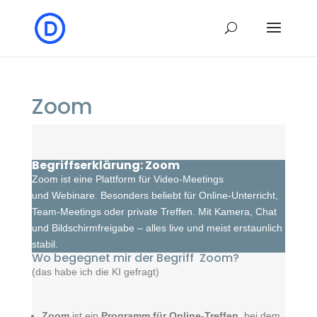
Zoom
Begriffserklärung: Zoom
Zoom ist eine Plattform für Video-Meetings
und Webinare. Besonders beliebt für Online-Unterricht,
Team-Meetings oder private Treffen. Mit Kamera, Chat
und Bildschirmfreigabe – alles live und meist erstaunlich
stabil.
Wo begegnet mir der Begriff Zoom?
(das habe ich die KI gefragt)
Zoom
ist ein
Programm für Online-Treffen
, bei dem