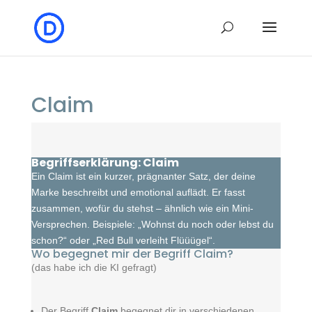
Claim
Begriffserklärung: Claim
Ein Claim ist ein kurzer, prägnanter
Satz, der deine
Marke beschreibt und emotional auflädt. Er fasst
zusammen, wofür du stehst – ähnlich wie ein Mini-
Versprechen. Beispiele: „Wohnst du noch oder lebst du
schon?“ oder „Red Bull verleiht Flüüügel“.
Wo begegnet mir der Begriff Claim?
(das habe ich die KI gefragt)
Der Begriff
Claim
begegnet dir in verschiedenen