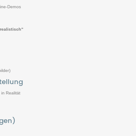
gine-Demos
realistisch“
ilder)
tellung
in Realität
agen)