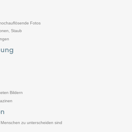
hochauflösende Fotos
ionen, Staub
ungen
itung
eten Bildern
gazinen
on
n Menschen zu unterscheiden sind