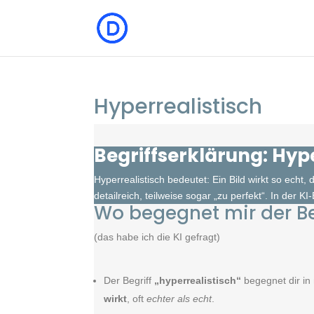
Hyperrealistisch
Begriffserklärung: Hype
Hyperrealistisch bedeutet: Ein Bild wirkt so echt,
detailreich, teilweise sogar „zu perfekt“. In der KI
Wo begegnet mir der Beg
(das habe ich die KI gefragt)
Der Begriff
„hyperrealistisch“
begegnet dir in
wirkt
, oft
echter als echt
.